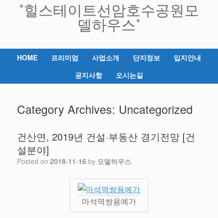
˚힐스테이트선암호수공원모
Skip
to
델하우스˚
content
HOME
프리미엄
사업소개
단지정보
입지안내
공지사항
오시는길
Category Archives:
Uncategorized
건산연, 2019년 건설·부동산 경기전망 [건
설분야]
Posted on
2018-11-16
by
모델하우스
마석역쌍용예가