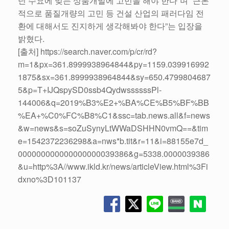
닌 수요에 맞는 상품개발에 고민을 해야 한다”며 “근본
적으로 품질개량의 고민 등 건설 산업의 패러다임 전
환에 대해서도 진지하게 생각해봐야 한다”는 입장을
밝혔다.
[출처] https://search.naver.com/p/cr/rd?
m=1&px=361.8999938964844&py=1159.039916992
1875&sx=361.8999938964844&sy=650.4799804687
5&p=T+IJQspySD0ssb4QydwssssssPl-
144006&q=2019%B3%E2+%BA%CE%B5%BF%BB
%EA+%C0%FC%B8%C1&ssc=tab.news.all&f=news
&w=news&s=soZuSynyLtWWaDSHHN0vmQ==&tim
e=1542372236298&a=nws*b.tit&r=11&i=88155e7d_
000000000000000000039386&g=5338.0000039386
&u=http%3A//www.ikld.kr/news/articleView.html%3Fi
dxno%3D101137